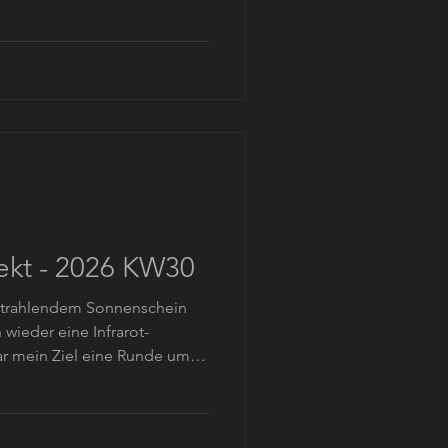
and und vor allem in
es nicht immer einfach ein
n denen man spontan und
nn. Deswegen habe ein
rn geschaut welche Motive
ng anbieten könnten. Dabei
ekt - 2026 KW30
 strahlendem Sonnenschein
 wieder eine Infrarot-
ar mein Ziel eine Runde um
r Innenstadt, denn für
 Pflanzen essentiell. Daher
s und einmal im