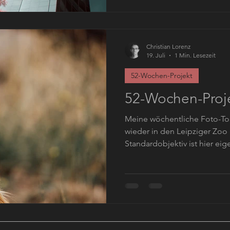
Uhrzeigersinn über den Augu
Leuschner-Platz zum Richard-Wagner-P
Bilder sind farblich intensiv
Infrarotfilt
Christian Lorenz
19. Juli
1 Min. Lesezeit
52-Wochen-Projekt
52-Wochen-Proj
Meine wöchentliche Foto-Tou
wieder in den Leipziger Zoo 
Standardobjektiv ist hier ei
Tamron mit dem man eine gut
und somit sehr schöne Portr
Terrarium im Zoo habe ich z
ebenfalls von Tamron, eingepa
auch die ein oder andere Ge
ergeben. Seht selbst...