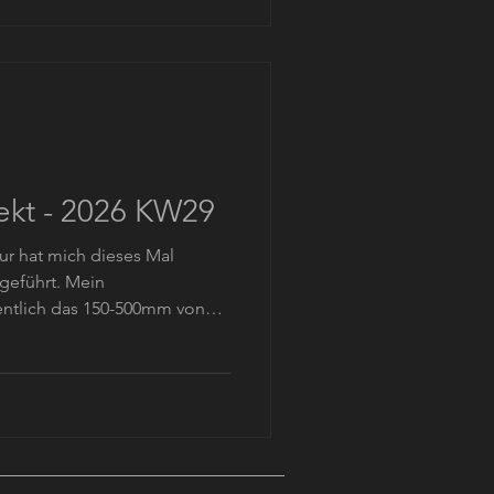
stusplatz und Wilhelm-
latz. Die heutigen
er, da ich einen schwächeren
ekt - 2026 KW29
r hat mich dieses Mal
geführt. Mein
gentlich das 150-500mm von
e Freistellung erreichen
äts machen kann. Für das
usätzlich mein 90mm Makro,
ckt. Vielleicht würde sich ja
legenheit auf ein Makrofoto