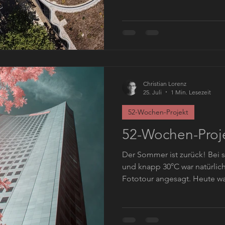
Auslauf gönnen. In Deutschl
Großstädten wie Leipzig ist 
paar Standorte zu finden a
ohne Anmeldung fliegen ka
bisschen auf Satellitenbilde
sich in der näheren Umgebu
habe ich mich für
Christian Lorenz
25. Juli
1 Min. Lesezeit
52-Wochen-Projekt
52-Wochen-Proj
Der Sommer ist zurück! Bei
und knapp 30°C war natürlich
Fototour angesagt. Heute w
den grünen Ring der Leipzige
Infrarotfotografie sind grüne
ging es am Hauptbahnhof lo