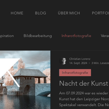
HOME
BLOG
ÜBER MICH
PORTFO
spiration
Bildbearbeitung
Infrarotfotografie
Vera
Christian Lorenz
14. Sept. 2024
3 Min. Leseze
Infrarotfotografie
Nacht der Kunst
Am 07.09.2024 war es wieder 
Kunst hat den Leipziger Nord
Spektakel verwandelt. Die Nd