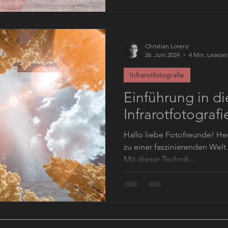
Christian Lorenz
26. Juni 2024
4 Min. Lesezei
Infrarotfotografie
Einführung in di
Infrarotfotografi
Hallo liebe Fotofreunde! He
zu einer faszinierenden Welt 
Mit dieser Technik...