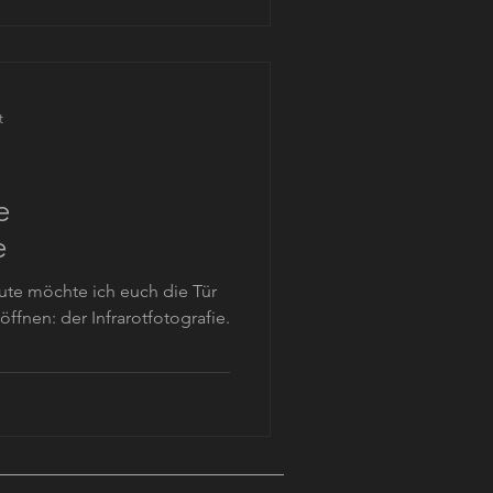
t
e
e
ute möchte ich euch die Tür
öffnen: der Infrarotfotografie.