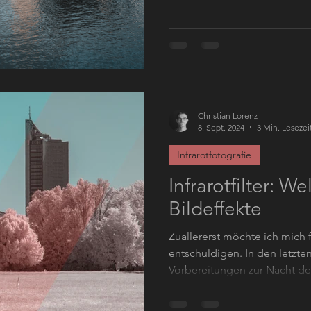
Christian Lorenz
8. Sept. 2024
3 Min. Lesezei
Infrarotfotografie
Infrarotfilter: W
Bildeffekte
Zuallererst möchte ich mich f
entschuldigen. In den letzte
Vorbereitungen zur Nacht der