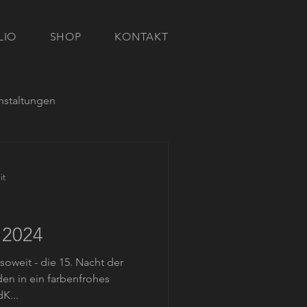
LIO
SHOP
KONTAKT
nstaltungen
it
 2024
soweit - die 15. Nacht der
en in ein farbenfrohes
K...