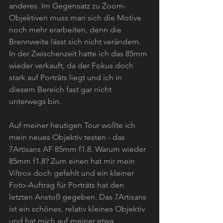
anderes. Im Gegensatz zu Zoom-
Objektiven muss man sich die Motive 
noch mehr erarbeiten, denn die 
Brennweite lässt sich nicht verändern. 
In der Zwischenzeit hatte ich das 85mm 
wieder verkauft, da der Fokus doch 
stark auf Porträts liegt und ich in 
diesem Bereich fast gar nicht 
unterwegs bin. 
Auf meiner heutigen Tour wollte ich 
mein neues Objektiv testen - das 
7Artisans AF 85mm f1.8. Warum wieder 
85mm f1.8? Zum einen hat mir mein 
Viltrox doch gefehlt und ein kleiner 
Foto-Auftrag für Porträts hat den 
letzten Anstoß gegeben. Das 7Artisans 
ist ein schönes, relativ kleines Objektiv 
und hat mich auf meiner etwa 