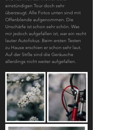
einstündigen Tour doch sehr 
überzeugt. Alle Fotos unten sind mit 
Offenblende aufgenommen. Die 
Unschärfe ist schon sehr schön. Was 
mir jedoch aufgefallen ist, war ein recht 
lauter Autofokus. Beim ersten Testen 
zu Hause erschien er schon sehr laut. 
Auf der Strße sind die Geräusche 
allerdings nicht weiter aufgefallen. 