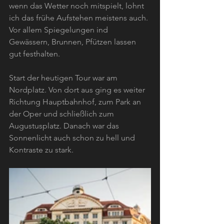
wenn das Wetter noch mitspielt, lohnt 
ich das frühe Aufstehen meistens auch. 
Vor allem Spiegelungen ind 
Gewässern, Brunnen, Pfützen lassen 
gut festhalten. 
Start der heutigen Tour war am 
Nordplatz. Von dort aus ging es weiter 
Richtung Hauptbahnhof, zum Park an 
der Oper und schließlich zum 
Augustusplatz. Danach war das 
Sonnenlicht auch schon zu hell und 
Kontraste zu stark. 